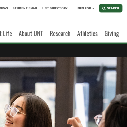
NVAS
STUDENT EMAIL
UNT DIRECTORY
INFO FOR
SEARCH
 Life
About UNT
Research
Athletics
Giving